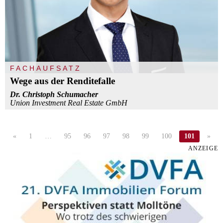
FACHAUFSATZ
Wege aus der Renditefalle
Dr. Christoph Schumacher
Union Investment Real Estate GmbH
«
1
…
95
96
97
98
99
100
101
»
ANZEIGE