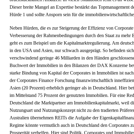
Dieser breite Mangel an Expertise bestärkt das Topmanagement d
Hürde 1 und sollte Ansporn sein für die immobilienwirtschaftliche
Neben Hürden, die es zur Steigerung der Effizienz von Corporate
Verbesserung der Rahmenbedingungen durch den Staat zu mehr Ef
geht es zum Beispiel um die Kapitalmarktregulierung. Am deutsch
in den USA und Asien, nur schwach ausgeprägt. So befinden sich
verschwindend geringe 46 Milliarden in den Händen geschlossene
Buchwert der Immobilien in den Bilanzen der DAX Konzerne beträg
starke Bindung von Kapital der Corporates in Immobilien ist nac
der Corporates Finance Forschung finanzwirtschaftlich inneffizie
Asien (20 Prozent) erheblich geringer als in Deutschland. Hier 
im Mittelstand 75 Prozent der genutzten Immobilien. Für eine R
Deutschland die Marktpartner am Immobilienkapitalmarkt, weil die
Nutzungsart und Nutzungskonzept nicht zu den tradierten Präfer
Australien übernehmen REITs die Aufgabe der Eigenkapitalfinanz
Regime könnte vermutlich auch in Deutschland den Corporates zu
Prosperität verhelfen. Hier sind Politik, Corporates und Immobil