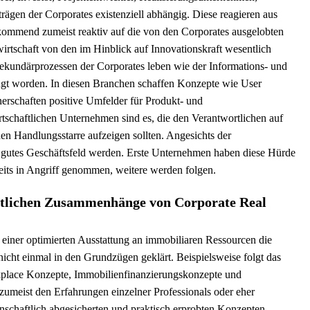
trägen der Corporates existenziell abhängig. Diese reagieren aus
 kommend zumeist reaktiv auf die von den Corporates ausgelobten
wirtschaft von den im Hinblick auf Innovationskraft wesentlich
ekundärprozessen der Corporates leben wie der Informations- und
gt worden. In diesen Branchen schaffen Konzepte wie User
erschaften positive Umfelder für Produkt- und
tschaftlichen Unternehmen sind es, die den Verantwortlichen auf
en Handlungsstarre aufzeigen sollten. Angesichts der
n gutes Geschäftsfeld werden. Erste Unternehmen haben diese Hürde
eits in Angriff genommen, weitere werden folgen.
ftlichen Zusammenhänge von Corporate Real
iner optimierten Ausstattung an immobiliaren Ressourcen die
nicht einmal in den Grundzügen geklärt. Beispielsweise folgt das
place Konzepte, Immobilienfinanzierungskonzepte und
zumeist den Erfahrungen einzelner Professionals oder eher
enschaftlich abgesicherten und praktisch erprobten Konzepten.