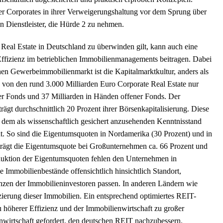
er Corporates in ihrer Verweigerungshaltung vor dem Sprung über
n Dienstleister, die Hürde 2 zu nehmen.
 Real Estate in Deutschland zu überwinden gilt, kann auch eine
fizienz im betrieblichen Immobilienmanagements beitragen. Dabei
en Gewerbeimmobilienmarkt ist die Kapitalmarktkultur, anders als
 von den rund 3.000 Milliarden Euro Corporate Real Estate nur
r Fonds und 37 Milliarden in Händen offener Fonds. Der
t durchschnittlich 20 Prozent ihrer Börsenkapitalisierung. Diese
h dem als wissenschaftlich gesichert anzusehenden Kenntnisstand
nt. So sind die Eigentumsquoten in Nordamerika (30 Prozent) und in
beträgt die Eigentumsquote bei Großunternehmen ca. 66 Prozent und
eduktion der Eigentumsquoten fehlen den Unternehmen in
 Immobilienbestände offensichtlich hinsichtlich Standort,
enzen der Immobilieninvestoren passen. In anderen Ländern wie
ierung dieser Immobilien. Ein entsprechend optimiertes REIT-
 höherer Effizienz und der Immobilienwirtschaft zu großer
ienwirtschaft gefordert, den deutschen REIT nachzubessern.