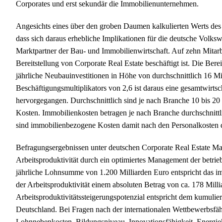
Corporates und erst sekundär die Immobilienunternehmen.
Angesichts eines über den groben Daumen kalkulierten Werts des 
dass sich daraus erhebliche Implikationen für die deutsche Volksw
Marktpartner der Bau- und Immobilienwirtschaft. Auf zehn Mitarbei
Bereitstellung von Corporate Real Estate beschäftigt ist. Die Bere
jährliche Neubauinvestitionen in Höhe von durchschnittlich 16 Mi
Beschäftigungsmultiplikators von 2,6 ist daraus eine gesamtwirtsc
hervorgegangen. Durchschnittlich sind je nach Branche 10 bis 2
Kosten. Immobilienkosten betragen je nach Branche durchschnitt
sind immobilienbezogene Kosten damit nach den Personalkosten d
Befragungsergebnissen unter deutschen Corporate Real Estate Ma
Arbeitsproduktivität durch ein optimiertes Management der betrie
jährliche Lohnsumme von 1.200 Milliarden Euro entspricht das im
der Arbeitsproduktivität einem absoluten Betrag von ca. 178 Milli
Arbeitsproduktivitätssteigerungspotenzial entspricht dem kumulier
Deutschland. Bei Fragen nach der internationalen Wettbewerbsfähi
Lohnnebenkosten, Bildungsniveau, Innovationsfähigkeit, Energieko