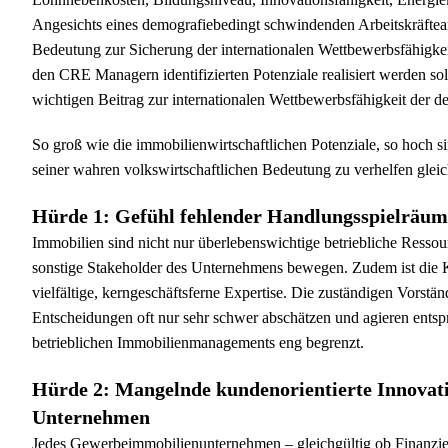
Angesichts eines demografiebedingt schwindenden Arbeitskräfteang
Bedeutung zur Sicherung der internationalen Wettbewerbsfähigk
den CRE Managern identifizierten Potenziale realisiert werden sol
wichtigen Beitrag zur internationalen Wettbewerbsfähigkeit der de
So groß wie die immobilienwirtschaftlichen Potenziale, so hoch 
seiner wahren volkswirtschaftlichen Bedeutung zu verhelfen gleic
Hürde 1: Gefühl fehlender Handlungsspielräu
Immobilien sind nicht nur überlebenswichtige betriebliche Resso
sonstige Stakeholder des Unternehmens bewegen. Zudem ist die Ka
vielfältige, kerngeschäftsferne Expertise. Die zuständigen Vorstä
Entscheidungen oft nur sehr schwer abschätzen und agieren entspr
betrieblichen Immobilienmanagements eng begrenzt.
Hürde 2: Mangelnde kundenorientierte Innovati
Unternehmen
Jedes Gewerbeimmobilienunternehmen – gleichgültig ob Finanziere