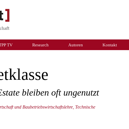
TPP TV
Research
Autoren
Kontakt
etklasse
state bleiben oft ungenutzt
rtschaft und Baubetriebswirtschaftslehre, Technische