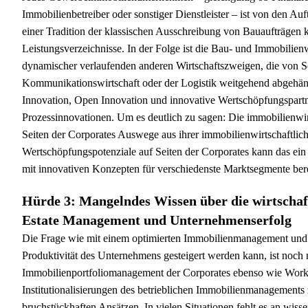
Immobilienbetreiber oder sonstiger Dienstleister – ist von den Auf
einer Tradition der klassischen Ausschreibung von Bauaufträgen
Leistungsverzeichnisse. In der Folge ist die Bau- und Immobilien
dynamischer verlaufenden anderen Wirtschaftszweigen, die von S
Kommunikationswirtschaft oder der Logistik weitgehend abgehän
Innovation, Open Innovation und innovative Wertschöpfungspartn
Prozessinnovationen. Um es deutlich zu sagen: Die immobilienwir
Seiten der Corporates Auswege aus ihrer immobilienwirtschaftlich
Wertschöpfungspotenziale auf Seiten der Corporates kann das ei
mit innovativen Konzepten für verschiedenste Marktsegmente ber
Hürde 3: Mangelndes Wissen über die wirtscha
Estate Management und Unternehmenserfolg
Die Frage wie mit einem optimierten Immobilienmanagement und e
Produktivität des Unternehmens gesteigert werden kann, ist noch 
Immobilienportfoliomanagement der Corporates ebenso wie Work
Institutionalisierungen des betrieblichen Immobilienmanagements 
bruchstückhaften Ansätzen. In vielen Situationen fehlt es an wiss