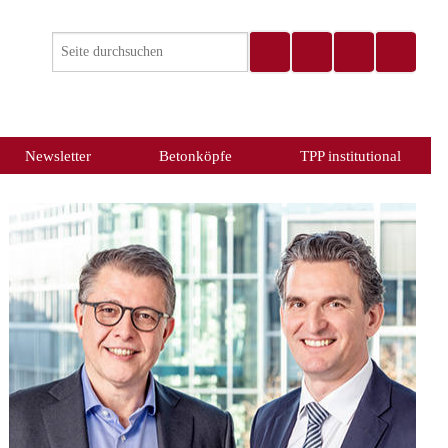
Newsletter
Betonköpfe
TPP institutional