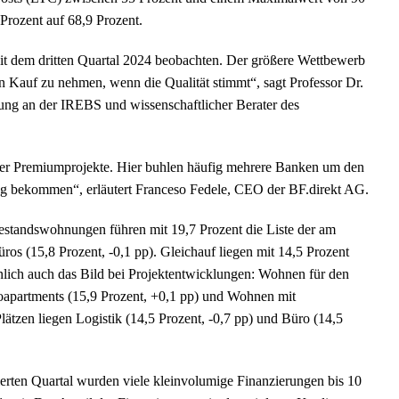
Prozent auf 68,9 Prozent.
seit dem dritten Quartal 2024 beobachten. Der größere Wettbewerb
 in Kauf zu nehmen, wenn die Qualität stimmt“, sagt Professor Dr.
rung an der IREBS und wissenschaftlicher Berater des
der Premiumprojekte. Hier buhlen häufig mehrere Banken um den
ng bekommen“, erläutert Franceso Fedele, CEO der BF.direkt AG.
estandswohnungen führen mit 19,7 Prozent die Liste der am
üros (15,8 Prozent, -0,1 pp). Gleichauf liegen mit 14,5 Prozent
nlich auch das Bild bei Projektentwicklungen: Wohnen für den
roapartments (15,9 Prozent, +0,1 pp) und Wohnen mit
lätzen liegen Logistik (14,5 Prozent, -0,7 pp) und Büro (14,5
erten Quartal wurden viele kleinvolumige Finanzierungen bis 10