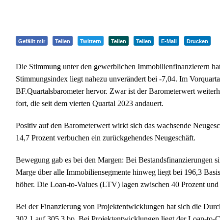
Gefällt mir
Teilen
Twittern
Teilen
Teilen
E-Mail
Drucken
Die Stimmung unter den gewerblichen Immobilienfinanzierern hat
Stimmungsindex liegt nahezu unverändert bei -7,04. Im Vorquartal 
BF.Quartalsbarometer hervor. Zwar ist der Barometerwert weiterhin
fort, die seit dem vierten Quartal 2023 andauert.
Positiv auf den Barometerwert wirkt sich das wachsende Neugeschä
14,7 Prozent verbuchen ein zurückgehendes Neugeschäft.
Bewegung gab es bei den Margen: Bei Bestandsfinanzierungen sind 
Marge über alle Immobiliensegmente hinweg liegt bei 196,3 Basis
höher. Die Loan-to-Values (LTV) lagen zwischen 40 Prozent und 1
Bei der Finanzierung von Projektentwicklungen hat sich die Durc
302,1 auf 305,3 bp. Bei Projektentwicklungen liegt der Loan-t