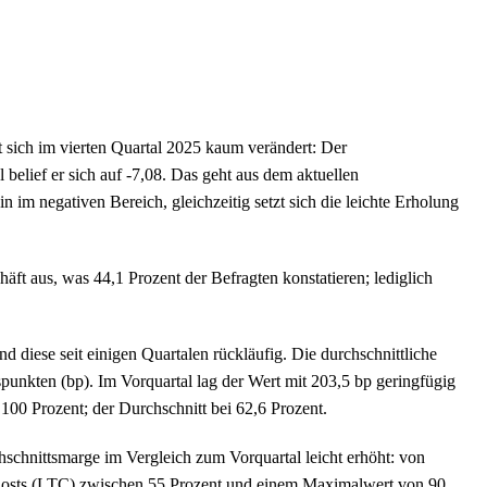
 sich im vierten Quartal 2025 kaum verändert: Der
belief er sich auf -7,08. Das geht aus dem aktuellen
 im negativen Bereich, gleichzeitig setzt sich die leichte Erholung
ft aus, was 44,1 Prozent der Befragten konstatieren; lediglich
diese seit einigen Quartalen rückläufig. Die durchschnittliche
punkten (bp). Im Vorquartal lag der Wert mit 203,5 bp geringfügig
00 Prozent; der Durchschnitt bei 62,6 Prozent.
hschnittsmarge im Vergleich zum Vorquartal leicht erhöht: von
o-Costs (LTC) zwischen 55 Prozent und einem Maximalwert von 90