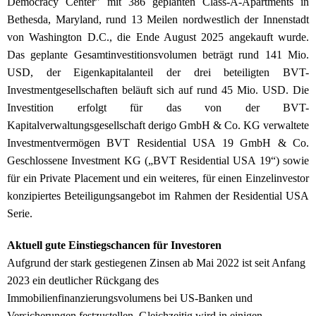
Democracy Center" mit 386 geplanten Class-A-Apartments in
Bethesda, Maryland, rund 13 Meilen nordwestlich der Innenstadt
von Washington D.C., die Ende August 2025 angekauft wurde.
Das geplante Gesamtinvestitions­volumen beträgt rund 141 Mio.
USD, der Eigenkapitalanteil der drei beteiligten BVT-
Investmentgesellschaften beläuft sich auf rund 45 Mio. USD. Die
Investition erfolgt für das von der BVT-
Kapitalverwaltungsgesellschaft derigo GmbH & Co. KG verwaltete
Investmentvermögen BVT Residential USA 19 GmbH & Co.
Geschlossene Investment KG („BVT Residential USA 19“) sowie
für ein Private Placement und ein weiteres, für einen Einzelinvestor
konzipiertes Beteiligungsangebot im Rahmen der Residential USA
Serie.
Aktuell gute
Einstiegschancen für Investoren
Aufgrund der stark gestiegenen Zinsen ab Mai 2022 ist seit Anfang
2023 ein deutlicher Rückgang des
Immobilienfinanzierungsvolumens bei US-Banken und
Versicherungen festzustellen. Gleichzeitig wird in einigen