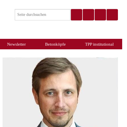
Newsletter
Betonköpfe
TPP institutional