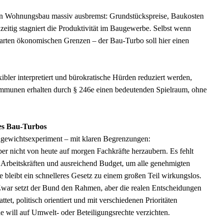
den Wohnungsbau massiv ausbremst: Grundstückspreise, Baukosten
zeitig stagniert die Produktivität im Baugewerbe. Selbst wenn
 harten ökonomischen Grenzen – der Bau-Turbo soll hier einen
bler interpretiert und bürokratische Hürden reduziert werden,
Kommunen erhalten durch § 246e einen bedeutenden Spielraum, ohne
des Bau-Turbos
chgewichtsexperiment – mit klaren Begrenzungen:
r nicht von heute auf morgen Fachkräfte herzaubern. Es fehlt
 Arbeitskräften und ausreichend Budget, um alle genehmigten
 bleibt ein schnelleres Gesetz zu einem großen Teil wirkungslos.
war setzt der Bund den Rahmen, aber die realen Entscheidungen
tet, politisch orientiert und mit verschiedenen Prioritäten
e will auf Umwelt- oder Beteiligungsrechte verzichten.