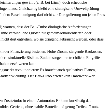
eichterungen gewährt (z. B. bei Lärm), doch erhebliche
gend aus. Gleichzeitig bleibt eine strategische Umweltprüfung
finden: Beschleunigung darf nicht zur Deregulierung um jeden Preis
H) warnen, dass der Bau-Turbo ökologische Anforderungen
Ohne verbindliche Quoten für gemeinwohlorientierten oder
icht dort entstehen, wo sie dringend gebraucht werden, oder dass
m der Finanzierung bestehen: Hohe Zinsen, steigende Baukosten,
ern strukturelle Risiken. Zudem sorgen mietrechtliche Eingriffe
vorhaben erschweren kann.
smarkt revolutionieren: Es braucht auch qualitatives Planen,
 Stadtentwicklung. Der Bau-Turbo ersetzt kein Handwerk – er
en Zusatzturbo in einem Automotor: Er kann kurzfristig das
ides Getriebe, ohne stabile Bauteile und genug Treibstoff nutzt