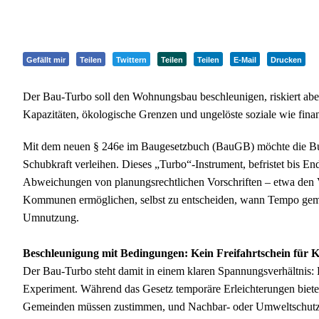
Gefällt mir
Teilen
Twittern
Teilen
Teilen
E-Mail
Drucken
Der Bau-Turbo soll den Wohnungsbau beschleunigen, riskiert abe
Kapazitäten, ökologische Grenzen und ungelöste soziale wie finan
Mit dem neuen § 246e im Baugesetzbuch (BauGB) möchte die Bu
Schubkraft verleihen. Dieses „Turbo“-Instrument, befristet bis E
Abweichungen von planungsrechtlichen Vorschriften – etwa den V
Kommunen ermöglichen, selbst zu entscheiden, wann Tempo gem
Umnutzung.
Beschleunigung mit Bedingungen: Kein Freifahrtschein fü
Der Bau-Turbo steht damit in einem klaren Spannungsverhältnis: Er 
Experiment. Während das Gesetz temporäre Erleichterungen biete
Gemeinden müssen zustimmen, und Nachbar- oder Umweltschutzbe