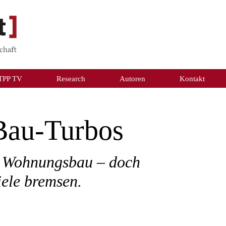
TPP TV
Research
Autoren
Kontakt
Bau-Turbos
n Wohnungsbau – doch
iele bremsen.