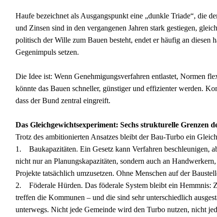
Haufe bezeichnet als Ausgangspunkt eine „dunkle Triade“, die 
und Zinsen sind in den vergangenen Jahren stark gestiegen, gleich
politisch der Wille zum Bauen besteht, endet er häufig an diesen
Gegenimpuls setzen.
Die Idee ist: Wenn Genehmigungsverfahren entlastet, Normen flexi
könnte das Bauen schneller, günstiger und effizienter werden. 
dass der Bund zentral eingreift.
Das Gleichgewichtsexperiment: Sechs strukturelle Grenzen 
Trotz des ambitionierten Ansatzes bleibt der Bau-Turbo ein Glei
1. Baukapazitäten. Ein Gesetz kann Verfahren beschleunigen, abe
nicht nur an Planungskapazitäten, sondern auch an Handwerkern,
Projekte tatsächlich umzusetzen. Ohne Menschen auf der Baustelle
2. Föderale Hürden. Das föderale System bleibt ein Hemmnis: Z
treffen die Kommunen – und die sind sehr unterschiedlich ausgestat
unterwegs. Nicht jede Gemeinde wird den Turbo nutzen, nicht jed