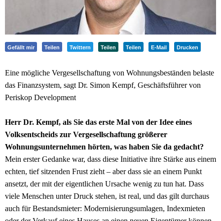
Gefällt mir
Teilen
Twittern
Teilen
Teilen
E-Mail
Drucken
Eine mögliche Vergesellschaftung von Wohnungsbeständen belaste
das Finanzsystem, sagt Dr. Simon Kempf, Geschäftsführer von
Periskop Development
Herr Dr. Kempf, als Sie das erste Mal von der Idee eines
Volksentscheids zur Vergesellschaftung größerer
Wohnungsunternehmen hörten, was haben Sie da gedacht?
Mein erster Gedanke war, dass diese Initiative ihre Stärke aus einem
echten, tief sitzenden Frust zieht – aber dass sie an einem Punkt
ansetzt, der mit der eigentlichen Ursache wenig zu tun hat. Dass
viele Menschen unter Druck stehen, ist real, und das gilt durchaus
auch für Bestandsmieter: Modernisierungsumlagen, Indexmieten
oder der Verkauf eines Hauses an einen neuen Eigentümer können