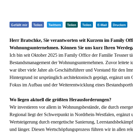
Gefällt mir
Teilen
Twittern
Teilen
Teilen
E-Mail
Drucken
Herr Bratschke, Sie verantworten seit Kurzem im Family Offi
Wohnungsunternehmen. Können Sie uns kurz Ihren Werdegang
Ich bin seit Oktober 2025 im Family Office der Familie Tessner t
Bestandsmanagement der Wohnungsunternehmen. Zuvor leitete ic
war über viele Jahre als Geschäftsführer und Vorstand für den Im
Hintergrund ist ursprünglich architektonisch geprägt, ergänzt um 
Fokus im Aufbau und der Weiterentwicklung eines Bestandsportfol
Wo liegen aktuell die größten Herausforderungen?
Wir investieren vor allem in Wohnungsbestände, die durch energ
Regional liegt der Schwerpunkt in Nordrhein-Westfalen, ergänzt u
Wertsteigerung durch energetische Sanierung, Leerstandsbekämpf
und länger. Diesen Wertschöpfungsprozess führen wir in allen r