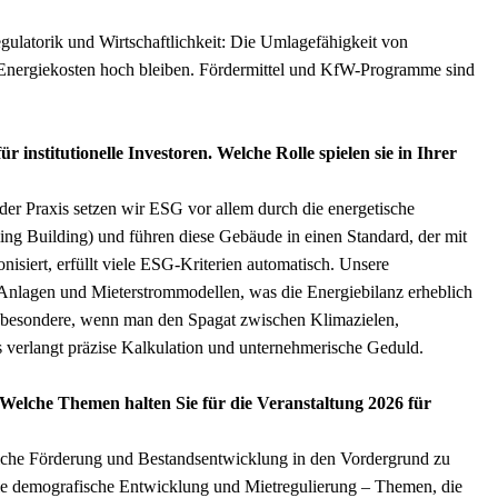
ulatorik und Wirtschaftlichkeit: Die Umlagefähigkeit von
d Energiekosten hoch bleiben. Fördermittel und KfW-Programme sind
institutionelle Investoren. Welche Rolle spielen sie in Ihrer
er Praxis setzen wir ESG vor allem durch die energetische
g Building) und führen diese Gebäude in einen Standard, der mit
siert, erfüllt viele ESG-Kriterien automatisch. Unsere
lagen und Mieterstrommodellen, was die Energiebilanz erheblich
 insbesondere, wenn man den Spagat zwischen Klimazielen,
s verlangt präzise Kalkulation und unternehmerische Geduld.
Welche Themen halten Sie für die Veranstaltung 2026 für
atliche Förderung und Bestandsentwicklung in den Vordergrund zu
 die demografische Entwicklung und Mietregulierung – Themen, die