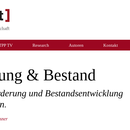
TPP TV
Research
Autoren
Kontakt
rung & Bestand
rderung und Bestandsentwicklung
n.
sner