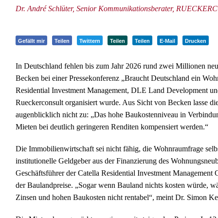
Dr. André Schlüter, Senior Kommunikationsberater, RUEC
Gefällt mir
Teilen
Twittern
Teilen
Teilen
E-Mail
Drucken
In Deutschland fehlen bis zum Jahr 2026 rund zwei Millionen neu
Becken bei einer Pressekonferenz „Braucht Deutschland ein Wo
Residential Investment Management, DLE Land Development un
Rueckerconsult organisiert wurde. Aus Sicht von Becken lasse 
augenblicklich nicht zu: „Das hohe Baukostenniveau in Verbindu
Mieten bei deutlich geringeren Renditen kompensiert werden.“
Die Immobilienwirtschaft sei nicht fähig, die Wohnraumfrage selbs
institutionelle Geldgeber aus der Finanzierung des Wohnungsneub
Geschäftsführer der Catella Residential Investment Management
der Baulandpreise. „Sogar wenn Bauland nichts kosten würde, w
Zinsen und hohen Baukosten nicht rentabel“, meint Dr. Simon