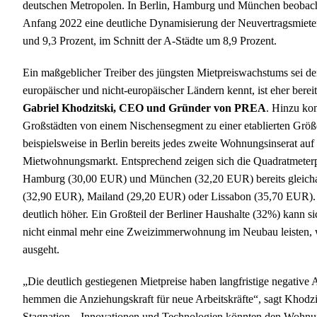
deutschen Metropolen. In Berlin, Hamburg und München beobach
Anfang 2022 eine deutliche Dynamisierung der Neuvertragsmiete
und 9,3 Prozent, im Schnitt der A-Städte um 8,9 Prozent.
Ein maßgeblicher Treiber des jüngsten Mietpreiswachstums sei de
europäischer und nicht-europäischer Ländern kennt, ist eher berei
Gabriel Khodzitski, CEO und Gründer von PREA
. Hinzu ko
Großstädten von einem Nischensegment zu einer etablierten Grö
beispielsweise in Berlin bereits jedes zweite Wohnungsinserat auf d
Mietwohnungsmarkt. Entsprechend zeigen sich die Quadratmeterp
Hamburg (30,00 EUR) und München (32,20 EUR) bereits gleicha
(32,90 EUR), Mailand (29,20 EUR) oder Lissabon (35,70 EUR). L
deutlich höher. Ein Großteil der Berliner Haushalte (32%) kann
nicht einmal mehr eine Zweizimmerwohnung im Neubau leisten, 
ausgeht.
„Die deutlich gestiegenen Mietpreise haben langfristige negativ
hemmen die Anziehungskraft für neue Arbeitskräfte“, sagt Khodz
Stagnation. „Innovationen und Technologien könnten den Wohnungs