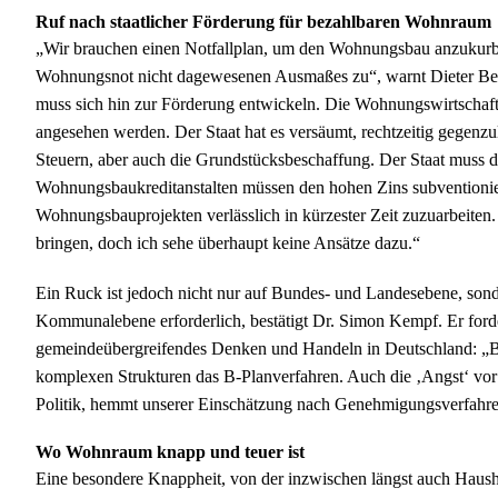
Ruf nach staatlicher Förderung für bezahlbaren Wohnraum
„Wir brauchen einen Notfallplan, um den Wohnungsbau anzukurbel
Wohnungsnot nicht dagewesenen Ausmaßes zu“, warnt Dieter Becke
muss sich hin zur Förderung entwickeln. Die Wohnungswirtschaft d
angesehen werden. Der Staat hat es versäumt, rechtzeitig gegenzul
Steuern, aber auch die Grundstücksbeschaffung. Der Staat muss 
Wohnungsbaukreditanstalten müssen den hohen Zins subventionie
Wohnungsbauprojekten verlässlich in kürzester Zeit zuzuarbeite
bringen, doch ich sehe überhaupt keine Ansätze dazu.“
Ein Ruck ist jedoch nicht nur auf Bundes- und Landesebene, son
Kommunalebene erforderlich, bestätigt Dr. Simon Kempf. Er ford
gemeindeübergreifendes Denken und Handeln in Deutschland: „Bei
komplexen Strukturen das B-Planverfahren. Auch die ‚Angst‘ vor
Politik, hemmt unserer Einschätzung nach Genehmigungsverfahren
Wo Wohnraum knapp und teuer ist
Eine besondere Knappheit, von der inzwischen längst auch Hausha