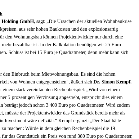
ch
en Holding GmbH
, sagt: „Die Ursachen der aktuellen Wohnbaukrise
kpreisen, aus sehr hohen Baukosten und den explosionsartig
 für den Wohnungsbau können Projektentwickler nur durch eine
mehr bezahlbar ist. In der Kalkulation benötigen wir 25 Euro
n. Schluss ist bei 15 Euro je Quadratmeter, denn mehr kann sich
 für den Einbruch beim Mietwohnungsbau. Es sind die hohen
barkeit von Wohnen entgegenstehen“, äußert sich
Dr. Simon Kempf,
 an einem stark vereinfachten Rechenbeispiel: „Wird von einem
ner 5-prozentigen Verzinsung angestrebt, entspricht dies einem
ein beträgt jedoch schon 3.400 Euro pro Quadratmeter. Wird zudem
t, müsste der Projektentwickler das Grundstück bereits mehr als
 Investment wäre defizitär.“ Kempf ergänzt: „Der Staat hätte
v zu machen: Würde in dem gleichen Rechenbeispiel die 19-
h für das Grundstück ein Preis von rund 380 Euro pro Quadratmeter,