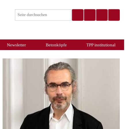
Newsletter
Betonköpfe
TPP institutional