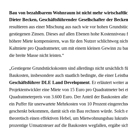
Bau von bezahlbarem Wohnraum ist nicht mehr wirtschaftli
Dieter Becken, Geschäftsführender Gesellschafter der Beck
resultieren aus einer Mischung aus nach wie vor hohen Grundstüc
gestiegenen Zinsen. Dieses auf allen Ebenen hohe Kostenniveau
höhere Miete kompensieren, was für den Nutzer schlichtweg nicht 
Kaltmiete pro Quadratmeter, um mit einem kleinen Gewinn zu baue
die breite Masse nicht leisten.“
„Gestiegene Grundstückskosten sind allerdings nicht ursächlich
Baukosten, insbesondere auch staatlich bedingte, die einer Leist
Geschäftsführer DLE Land Development
. Er erläutert weiter
Projektentwickler eine Miete von 15 Euro pro Quadratmeter bei ei
Quadratmeterpreis von 3.600 Euro. Der Anteil der Baukosten all
ein Puffer für unerwartete Mehrkosten von 10 Prozent eingerechne
geschenkt bekommen, damit sich ein Bau rechnen würde. Solch ein
theoretisch einen effektiven Hebel, um Mietwohnungsbau lukrati
prozentige Umsatzsteuer auf die Baukosten wegfallen, ergäbe sic