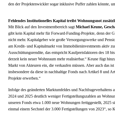
den der Projektenwickler sogar inklusive Puffer zahlen könnte, um
Fehlendes Institutionelles Kapital treibt Wohnungsnot zusätzl
Mit Blick auf den Investmentbereich sagt
Michael Keune, Geschä
gibt kein Kapital mehr für Forward-Funding-Projekte, denn der Gru
nicht mehr. Kapitalgeber wie große Versorgungswerke und Pens
am Kredit- und Kapitalmarkt von Immobilieninvestments aktiv zurü
Ausschüttungsrendite, das entspricht Kaufpreisfaktoren des 18 bis
derzeit kein neuer Wohnraum mehr realisierbar.“ Keune fügt hin
Markt von Akteuren ein, die verkaufen müssen. Aber auch das ist f
insbesondere da diese in nachhaltige Fonds nach Artikel 8 und Ar
Projekte erwerben.“
Infolge des geänderten Marktumfeldes und Nachfrageverhaltens a
2024 und 2025 deutlich weniger Fertigstellungszahlen an Wohnu
unseren Fonds etwa 1.000 neue Wohnungen fertiggestellt, 2025 si
einmal einem Sechstel der 3.000 Fertigstellungen von 2023“, so K