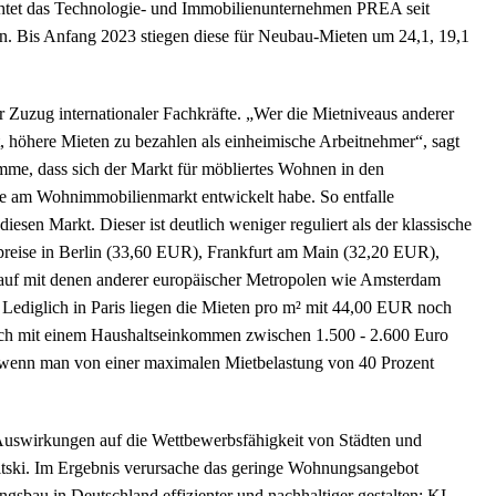
tet das Technologie- und Immobilienunternehmen PREA seit
n. Bis Anfang 2023 stiegen diese für Neubau-Mieten um 24,1, 19,1
r Zuzug internationaler Fachkräfte. „Wer die Mietniveaus anderer
t, höhere Mieten zu bezahlen als einheimische Arbeitnehmer“, sagt
mme, dass sich der Markt für möbliertes Wohnen in den
ße am Wohnimmobilienmarkt entwickelt habe. So entfalle
iesen Markt. Dieser ist deutlich weniger reguliert als der klassische
reise in Berlin (33,60 EUR), Frankfurt am Main (32,20 EUR),
uf mit denen anderer europäischer Metropolen wie Amsterdam
ediglich in Paris liegen die Mieten pro m² mit 44,00 EUR noch
 sich mit einem Haushaltseinkommen zwischen 1.500 - 2.600 Euro
wenn man von einer maximalen Mietbelastung von 40 Prozent
e Auswirkungen auf die Wettbewerbsfähigkeit von Städten und
itski. Im Ergebnis verursache das geringe Wohnungsangebot
bau in Deutschland effizienter und nachhaltiger gestalten: KI-