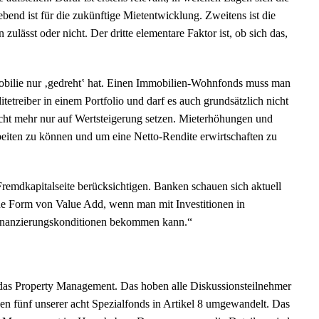
ebend ist für die zukünftige Mietentwicklung. Zweitens ist die
ulässt oder nicht. Der dritte elementare Faktor ist, ob sich das,
mobilie nur ‚gedreht‛ hat. Einen Immobilien-Wohnfonds muss man
etreiber in einem Portfolio und darf es auch grundsätzlich nicht
 nicht mehr nur auf Wertsteigerung setzen. Mieterhöhungen und
beiten zu können und um eine Netto-Rendite erwirtschaften zu
remdkapitalseite berücksichtigen. Banken schauen sich aktuell
ine Form von Value Add, wenn man mit Investitionen in
 Finanzierungskonditionen bekommen kann.“
t das Property Management. Das hoben alle Diskussionsteilnehmer
n fünf unserer acht Spezialfonds in Artikel 8 umgewandelt. Das