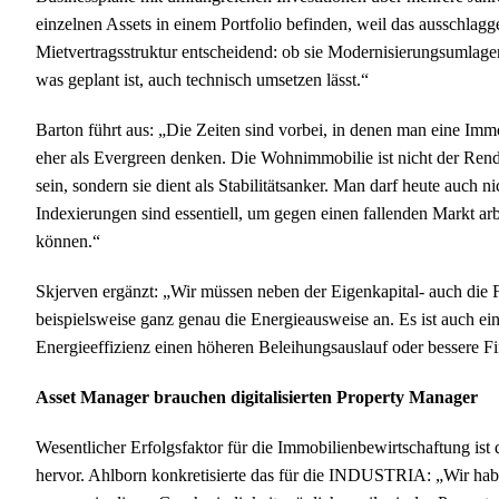
einzelnen Assets in einem Portfolio befinden, weil das ausschlagg
Mietvertragsstruktur entscheidend: ob sie Modernisierungsumlagen z
was geplant ist, auch technisch umsetzen lässt.“
Barton führt aus: „Die Zeiten sind vorbei, in denen man eine Im
eher als Evergreen denken. Die Wohnimmobilie ist nicht der Rendit
sein, sondern sie dient als Stabilitätsanker. Man darf heute auch
Indexierungen sind essentiell, um gegen einen fallenden Markt ar
können.“
Skjerven ergänzt: „Wir müssen neben der Eigenkapital- auch die F
beispielsweise ganz genau die Energieausweise an. Es ist auch e
Energieeffizienz einen höheren Beleihungsauslauf oder bessere
Asset Manager brauchen digitalisierten Property Manager
Wesentlicher Erfolgsfaktor für die Immobilienbewirtschaftung is
hervor. Ahlborn konkretisierte das für die INDUSTRIA: „Wir habe