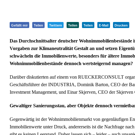
Gefällt mir
Teilen
Twittern
Teilen
Teilen
E-Mail
Drucken
Das Durchschnittsalter deutscher Wohnimmobilienbestände is
Vorgaben zur Klimaneutralität Gestalt an und setzen Eigent
schwächeln die Immobilienwerte, besonders für ältere Immobi
Wohnimmobilienbestände dennoch wertsteigernd managen?
Darüber diskutierten auf einem von RUECKERCONSULT organisi
Geschäftsführer der INDUSTRIA, Dominik Barton, CEO der Bart
Investment Management, und Einar Skjerven, CEO der Skjerven
Gewaltiger Sanierungsstau, aber Objekte dennoch vermietba
Gegenwärtig ist der Wohnimmobilienmarkt von gegenläufigen Ent
Immobilienwerte unter Druck, andererseits ist die Nachfrage na
gibt es keinen Leerstand. Daher lassen sich – leider – auch unsan