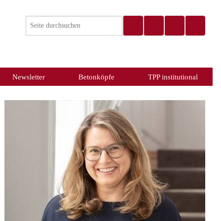
Newsletter
Betonköpfe
TPP institutional