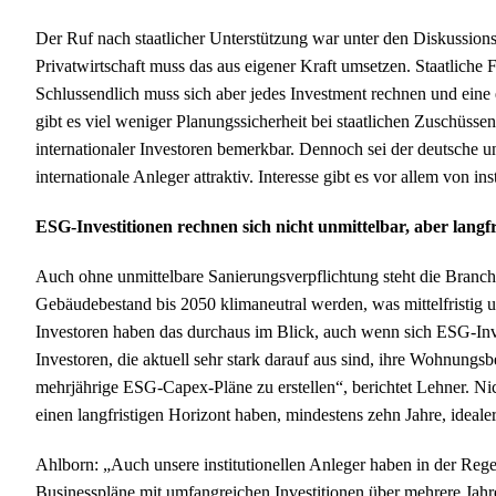
Der Ruf nach staatlicher Unterstützung war unter den Diskussionst
Privatwirtschaft muss das aus eigener Kraft umsetzen. Staatliche 
Schlussendlich muss sich aber jedes Investment rechnen und eine
gibt es viel weniger Planungssicherheit bei staatlichen Zuschüss
internationaler Investoren bemerkbar. Dennoch sei der deutsche u
internationale Anleger attraktiv. Interesse gibt es vor allem von 
ESG-Investitionen rechnen sich nicht unmittelbar, aber langfr
Auch ohne unmittelbare Sanierungsverpflichtung steht die Bran
Gebäudebestand bis 2050 klimaneutral werden, was mittelfristig um
Investoren haben das durchaus im Blick, auch wenn sich ESG-Inves
Investoren, die aktuell sehr stark darauf aus sind, ihre Wohnungsb
mehrjährige ESG-Capex-Pläne zu erstellen“, berichtet Lehner. Ni
einen langfristigen Horizont haben, mindestens zehn Jahre, ideal
Ahlborn: „Auch unsere institutionellen Anleger haben in der Rege
Businesspläne mit umfangreichen Investitionen über mehrere Jahre 