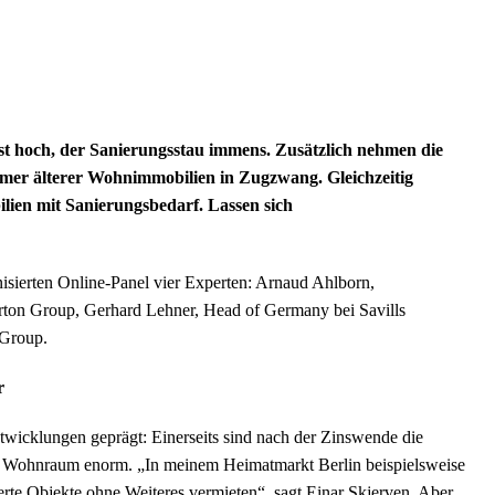
t hoch, der Sanierungsstau immens. Zusätzlich nehmen die
ümer älterer Wohnimmobilien in Zugzwang. Gleichzeitig
lien mit Sanierungsbedarf. Lassen sich
erten Online-Panel vier Experten: Arnaud Ahlborn,
on Group, Gerhard Lehner, Head of Germany bei Savills
 Group.
r
wicklungen geprägt: Einerseits sind nach der Zinswende die
ch Wohnraum enorm. „In meinem Heimatmarkt Berlin beispielsweise
ierte Objekte ohne Weiteres vermieten“, sagt Einar Skjerven. Aber