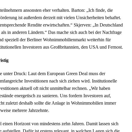
eilnehmern ansonsten eher verhalten. Barton: „Ich finde, die
Förderung ist außerdem derzeit mit vielen Unsicherheiten behaftet.
 entsprechende Rendite erwirtschaften.“ Skjerven: „In Deutschland
en als in anderen Ländern.“ Das mache sich auch bei der Nachfrage
nd speziell der Berliner Wohnimmobilienmarkt weiterhin für
institutionellen Investoren aus Großbritannien, den USA und Fernost.
istig
che unter Druck: Laut dem European Green Deal muss der
fangreiche Investitionen nach sich ziehen wird. Institutionelle
titionen aktuell oft nicht unmittelbar rechnen. „Wir haben
estände energetisch zu sanieren. Uns fordern Investoren auf,
cht zuletzt deshalb sollte die Anlage in Wohnimmobilien immer
erweise mehrere Jahrzehnte.
l einen Horizont von mindestens zehn Jahren. Damit lassen sich
aufstellen. Dafür ist erstens relevant, in welchen Lagen sich die