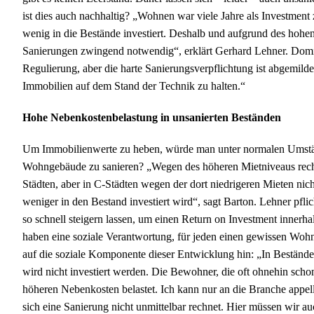
ist dies auch nachhaltig? „Wohnen war viele Jahre als Investment
wenig in die Bestände investiert. Deshalb und aufgrund des hohe
Sanierungen zwingend notwendig“, erklärt Gerhard Lehner. Domi
Regulierung, aber die harte Sanierungsverpflichtung ist abgemilde
Immobilien auf dem Stand der Technik zu halten.“
Hohe Nebenkostenbelastung in unsanierten Beständen
Um Immobilienwerte zu heben, würde man unter normalen Umständ
Wohngebäude zu sanieren? „Wegen des höheren Mietniveaus rechn
Städten, aber in C-Städten wegen der dort niedrigeren Mieten nic
weniger in den Bestand investiert wird“, sagt Barton. Lehner pfli
so schnell steigern lassen, um einen Return on Investment innerha
haben eine soziale Verantwortung, für jeden einen gewissen Wohn
auf die soziale Komponente dieser Entwicklung hin: „In Bestände 
wird nicht investiert werden. Die Bewohner, die oft ohnehin scho
höheren Nebenkosten belastet. Ich kann nur an die Branche appell
sich eine Sanierung nicht unmittelbar rechnet. Hier müssen wir au