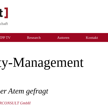
TPP TV
Research
Autoren
Kontakt
rty-Management
er Atem gefragt
ECKERCONSULT GmbH