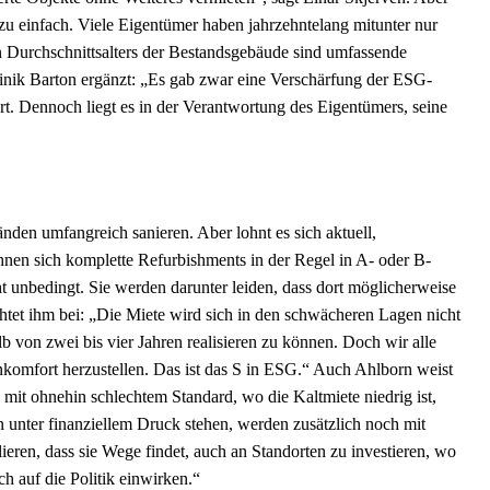
 zu einfach. Viele Eigentümer haben jahrzehntelang mitunter nur
n Durchschnittsalters der Bestandsgebäude sind umfassende
nik Barton ergänzt: „Es gab zwar eine Verschärfung der ESG-
rt. Dennoch liegt es in der Verantwortung des Eigentümers, seine
en umfangreich sanieren. Aber lohnt es sich aktuell,
en sich komplette Refurbishments in der Regel in A- oder B-
ht unbedingt. Sie werden darunter leiden, dass dort möglicherweise
chtet ihm bei: „Die Miete wird sich in den schwächeren Lagen nicht
lb von zwei bis vier Jahren realisieren zu können. Doch wir alle
komfort herzustellen. Das ist das S in ESG.“ Auch Ahlborn weist
mit ohnehin schlechtem Standard, wo die Kaltmiete niedrig ist,
n unter finanziellem Druck stehen, werden zusätzlich noch mit
ieren, dass sie Wege findet, auch an Standorten zu investieren, wo
ch auf die Politik einwirken.“