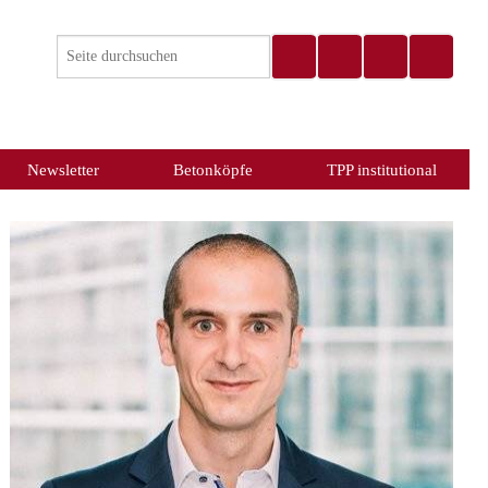
Newsletter
Betonköpfe
TPP institutional