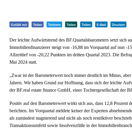
Gefällt mir
Teilen
Twittern
Teilen
Teilen
E-Mail
Drucken
Der leichte Aufwärtstrend des BF.Quartalsbarometers setzt sich a
Immobilienfinanzierer steigt von -16,88 im Vorquartal auf nun -15,
Allzeittief von -20,22 Punkten im dritten Quartal 2023. Die Befr
Mai 2024 statt.
„Zwar ist der Barometerwert noch immer deutlich im Minus, aber 
Jahren. Wir haben Grund zur Hoffnung, dass sich der leichte Aufw
der BF.real estate finance GmbH, einer Tochtergesellschaft der B
Positiv auf den Barometerwert wirkt sich aus, dass 12,8 Prozen
berichten. Im Vorquartal meldete keiner der Experten abnehmend
als zumindest stagnierend und nicht als noch restriktiver beschri
Transaktionsumfeld sowie Insolvenzfälle in der Immobilienbranc