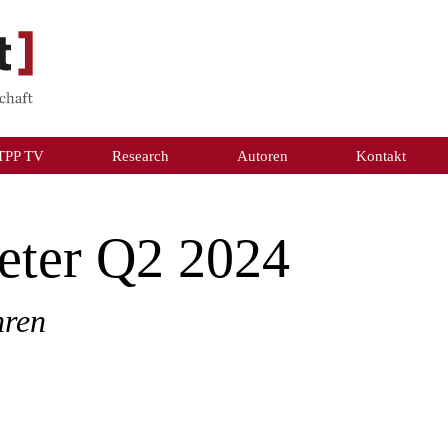
TPP TV
Research
Autoren
Kontakt
eter Q2 2024
hren