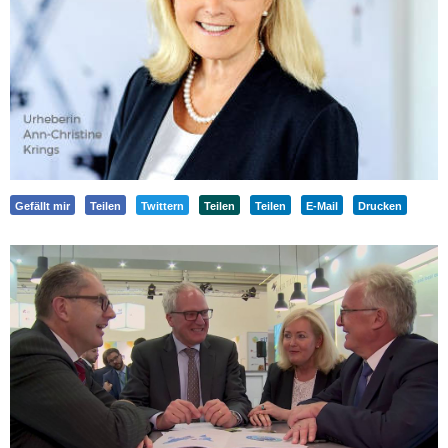
Gefällt mir
Teilen
Twittern
Teilen
Teilen
E-Mail
Drucken