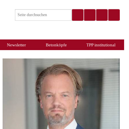
Newsletter
Betonköpfe
TPP institutional