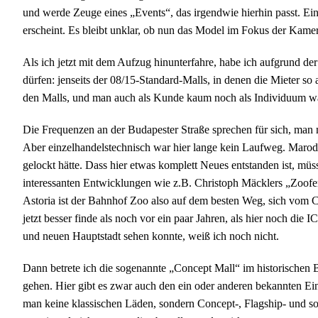
und werde Zeuge eines „Events“, das irgendwie hierhin passt. Ein
erscheint. Es bleibt unklar, ob nun das Model im Fokus der Kame
Als ich jetzt mit dem Aufzug hinunterfahre, habe ich aufgrund d
dürfen: jenseits der 08/15-Standard-Malls, in denen die Mieter s
den Malls, und man auch als Kunde kaum noch als Individuum 
Die Frequenzen an der Budapester Straße sprechen für sich, man 
Aber einzelhandelstechnisch war hier lange kein Laufweg. Marod
gelockt hätte. Dass hier etwas komplett Neues entstanden ist, mü
interessanten Entwicklungen wie z.B. Christoph Mäcklers „Zoofe
Astoria ist der Bahnhof Zoo also auf dem besten Weg, sich vom C
jetzt besser finde als noch vor ein paar Jahren, als hier noch di
und neuen Hauptstadt sehen konnte, weiß ich noch nicht.
Dann betrete ich die sogenannte „Concept Mall“ im historischen 
gehen. Hier gibt es zwar auch den ein oder anderen bekannten Ei
man keine klassischen Läden, sondern Concept-, Flagship- und s