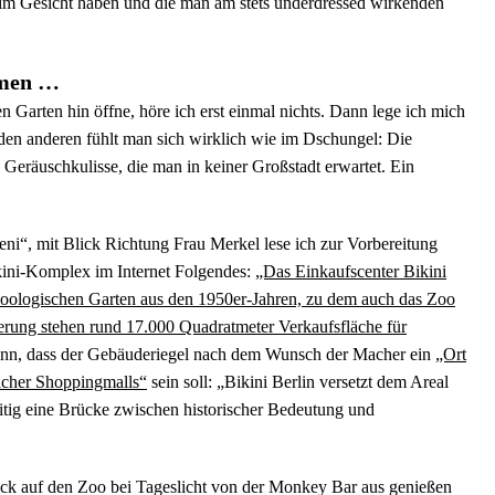
h im Gesicht haben und die man am stets underdressed wirkenden
mmen …
 Garten hin öffne, höre ich erst einmal nichts. Dann lege ich mich
en anderen fühlt man sich wirklich wie im Dschungel: Die
Geräuschkulisse, die man in keiner Großstadt erwartet. Ein
i“, mit Blick Richtung Frau Merkel lese ich zur Vorbereitung
kini-Komplex im Internet Folgendes:
„Das Einkaufscenter Bikini
Zoologischen Garten aus den 1950er-Jahren, zu dem auch das Zoo
erung stehen rund 17.000 Quadratmeter Verkaufsfläche für
dann, dass der Gebäuderiegel nach dem Wunsch der Macher ein
„Ort
licher Shoppingmalls“
sein soll: „Bikini Berlin versetzt dem Areal
itig eine Brücke zwischen historischer Bedeutung und
k auf den Zoo bei Tageslicht von der Monkey Bar aus genießen