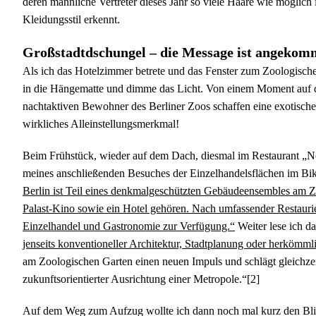
deren männliche Vertreter dieses Jahr so viele Haare wie möglic
Kleidungsstil erkennt.
Großstadtdschungel – die Message ist angeko
Als ich das Hotelzimmer betrete und das Fenster zum Zoologischen
in die Hängematte und dimme das Licht. Von einem Moment auf d
nachtaktiven Bewohner des Berliner Zoos schaffen eine exotische 
wirkliches Alleinstellungsmerkmal!
Beim Frühstück, wieder auf dem Dach, diesmal im Restaurant „Nen
meines anschließenden Besuches der Einzelhandelsflächen im Bi
Berlin ist Teil eines denkmalgeschützten Gebäudeensembles am 
Palast-Kino sowie ein Hotel gehören. Nach umfassender Restauri
Einzelhandel und Gastronomie zur Verfügung.“
Weiter lese ich 
jenseits konventioneller Architektur, Stadtplanung oder herkömm
am Zoologischen Garten einen neuen Impuls und schlägt gleichze
zukunftsorientierter Ausrichtung einer Metropole.“[2]
Auf dem Weg zum Aufzug wollte ich dann noch mal kurz den Blic