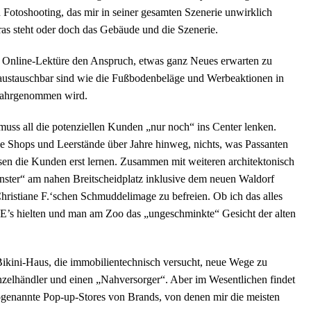
 Fotoshooting, das mir in seiner gesamten Szenerie unwirklich
ras steht oder doch das Gebäude und die Szenerie.
er Online-Lektüre den Anspruch, etwas ganz Neues erwarten zu
o austauschbar sind wie die Fußbodenbeläge und Werbeaktionen in
wahrgenommen wird.
muss all die potenziellen Kunden „nur noch“ ins Center lenken.
e Shops und Leerstände über Jahre hinweg, nichts, was Passanten
ssen die Kunden erst lernen. Zusammen mit weiteren architektonisch
nster“ am nahen Breitscheidplatz inklusive dem neuen Waldorf
hristiane F.‘schen Schmuddelimage zu befreien. Ob ich das alles
e ICE’s hielten und man am Zoo das „ungeschminkte“ Gesicht der alten
Bikini-Haus, die immobilientechnisch versucht, neue Wege zu
nzelhändler und einen „Nahversorger“. Aber im Wesentlichen findet
ogenannte Pop-up-Stores von Brands, von denen mir die meisten