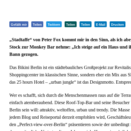
Gefällt mir
Teilen
Twittern
Teilen
Teilen
E-Mail
Drucken
„Stadtaffe“ von Peter Fox kommt mir in den Sinn, als ich ab
Stock zur Monkey Bar nehme: „Ich steige auf ein Haus und ihr
Bann gezogen.
Das Bikini Berlin ist ein städtebauliches Großprojekt zur Revitali
Shoppingcenter im klassischen Sinne, sondern eher ein Mix aus Sh
das 25 hours Hotel – „urban jungle“ ist das Designmotto. Ents
Wer es schafft, sich durch die Menschenmassen raus auf die Terr
einfach atemberaubend. Diese Roof-Top-Bar und seine Besucher b
Berlin sein will: attraktiv, weltoffen, urban und trendy. Die Mass
jedem Blog und Reiseportal derzeit empfohlen wird, Geschäftsleut
den „Perfect-view-over-Berlin“ präsentieren sowie der unbedingt