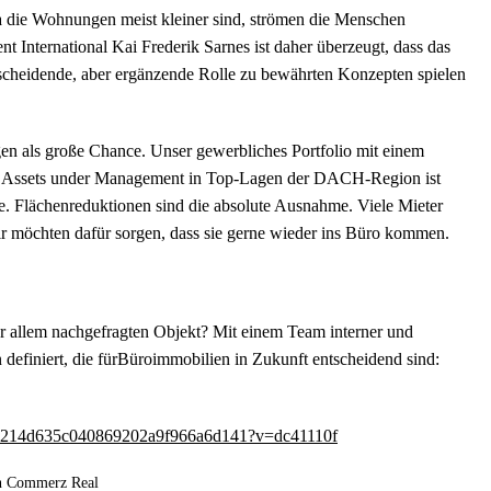
Da die Wohnungen meist kleiner sind, strömen die Menschen
 International Kai Frederik Sarnes ist daher überzeugt, dass das
tscheidende, aber ergänzende Rolle zu bewährten Konzepten spielen
en als große Chance. Unser gewerbliches Portfolio mit einem
ro Assets under Management in Top-Lagen der DACH-Region ist
. Flächenreduktionen sind die absolute Ausnahme. Viele Mieter
ir möchten dafür sorgen, dass sie gerne wieder ins Büro kommen.
or allem nachgefragten Objekt? Mit einem Team interner und
 definiert, die fürBüroimmobilien in Zukunft entscheidend sind:
nt/b1d214d635c040869202a9f966a6d141?v=dc41110f
on Commerz Real