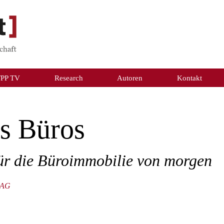
TPP TV
Research
Autoren
Kontakt
s Büros
für die Büroimmobilie von morgen
 AG