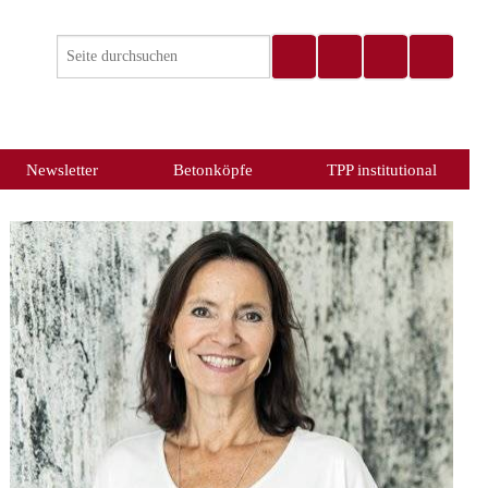
Newsletter
Betonköpfe
TPP institutional