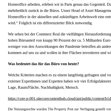
Homeoffice arbeiten, erleben wir in Paris genau das Gegenteil. 
mehrheitlich zurück in die Büros. Unser Head of Asset Management
Homeoffice in der aktuellen und zukünftigen Arbeitswelt eine en
wird.“ Folglich ist ein differenzierter Blick notwendig.
Wir sehen bei der Commerz Real die vielfältigen Herausforderung
hohen Büroanteil von knapp 90 Prozent der ca. 5 Milliarden Eu
weniger von den Auswirkungen der Pandemie betroffen als andere
kommen auf uns zu und wollen in ihre Flächen investieren und w
Was bedeutet das für das Büro von heute?
Welche Kriterien machen es zu einem langfristig gefragten und v
externer Expertinnen und Experten haben wir vier Erfolgsfaktoren
Lage, Raum/Fläche, Nachhaltigkeit, Mensch.
https://core-p-001.sitecorecontenthub.cloud/api/public/conte
Die Nutzungsrechte wurden The Property Post zur Verfügung gestellt v