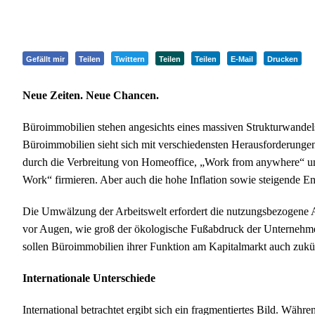
Gefällt mir
Teilen
Twittern
Teilen
Teilen
E-Mail
Drucken
Neue Zeiten. Neue Chancen.
Büroimmobilien stehen angesichts eines massiven Strukturwandels
Büroimmobilien sieht sich mit verschiedensten Herausforderungen k
durch die Verbreitung von Homeoffice, „Work from anywhere“ un
Work“ firmieren. Aber auch die hohe Inflation sowie steigende E
Die Umwälzung der Arbeitswelt erfordert die nutzungsbezogene 
vor Augen, wie groß der ökologische Fußabdruck der Unternehmen
sollen Büroimmobilien ihrer Funktion am Kapitalmarkt auch zuk
Internationale Unterschiede
International betrachtet ergibt sich ein fragmentiertes Bild. Wäh