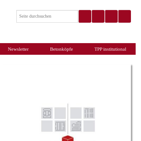
Newsletter
Betonköpfe
TPP institutional