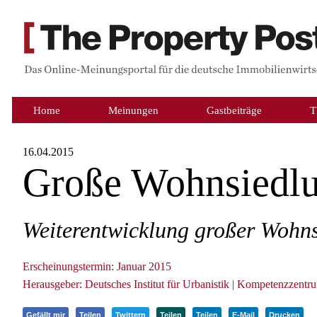
Home
Meinungen
Gastbeiträge
T
16.04.2015
Große Wohnsiedl
Weiterentwicklung großer Wohns
Erscheinungstermin: Januar 2015
Herausgeber: Deutsches Institut für Urbanistik | Kompetenzzentr
Gefällt mir
Teilen
Twittern
Teilen
Teilen
E-Mail
Drucken