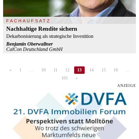
FACHAUFSATZ
Nachhaltige Rendite sichern
Dekarbonisierung als strategische Investition
Benjamin Oberwallner
CalCon Deutschland GmbH
«
1
…
10
11
12
13
14
15
16
…
101
»
ANZEIGE