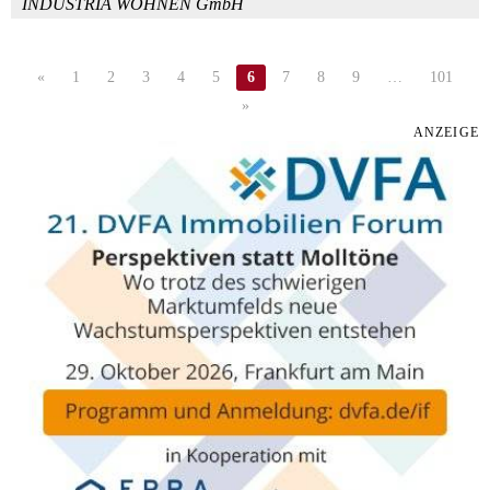
INDUSTRIA WOHNEN GmbH
«
1
2
3
4
5
6
7
8
9
…
101
»
ANZEIGE