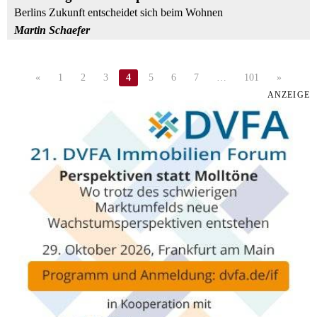
Berlins Zukunft entscheidet sich beim Wohnen
Martin Schaefer
«
1
2
3
4
5
6
7
…
101
»
ANZEIGE