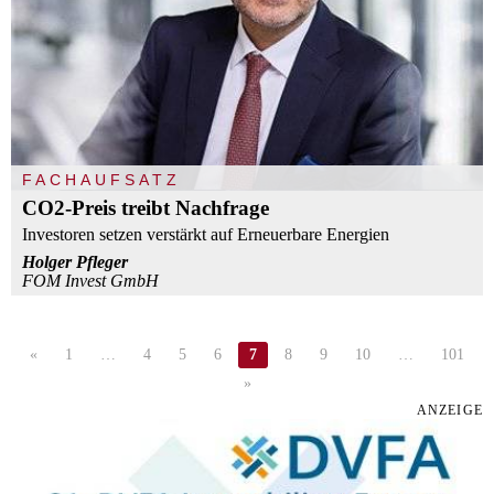
FACHAUFSATZ
CO2-Preis treibt Nachfrage
Investoren setzen verstärkt auf Erneuerbare Energien
Holger Pfleger
FOM Invest GmbH
«
1
…
4
5
6
7
8
9
10
…
101
»
ANZEIGE