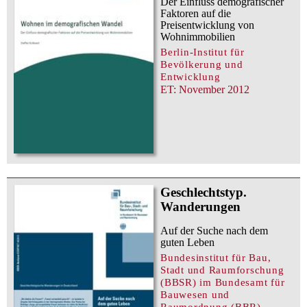
Der Einfluss demografischer
Faktoren auf die
Preisentwicklung von
Wohnimmobilien
Berlin-Institut für
Bevölkerung und
Entwicklung
ET: November 2012
Geschlechtstyp.
Wanderungen
Auf der Suche nach dem
guten Leben
Bundesinstitut für Bau,
Stadt und Raumforschung
(BBSR) im Bundesamt für
Bauwesen und
Raumordnung (BBR)