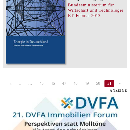
Bundesministerium für
Wirtschaft und Technologie
ET: Februar 2013
«
1
…
45
46
47
48
49
50
51
»
ANZEIGE