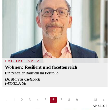
FACHAUFSATZ
Wohnen: Resilient und facettenreich
Ein zentraler Baustein im Portfolio
Dr. Marcus Cieleback
PATRIZIA SE
«
1
2
3
4
5
6
7
8
9
…
48
»
ANZEIGE