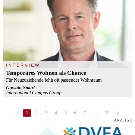
INTERVIEW
Temporäres Wohnen als Chance
Für Neuzuziehende fehlt oft passender Wohnraum
Gawain Smart
International Campus Group
«
1
2
3
4
5
6
7
…
22
»
ANZEIGE