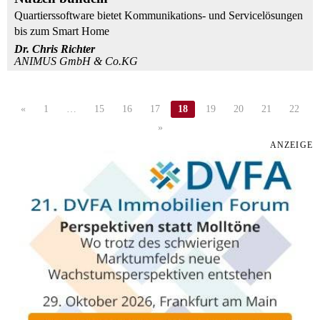
Quartierssoftware bietet Kommunikations- und Servicelösungen
bis zum Smart Home
Dr. Chris Richter
ANIMUS GmbH & Co.KG
«
1
…
15
16
17
18
19
20
21
22
»
ANZEIGE