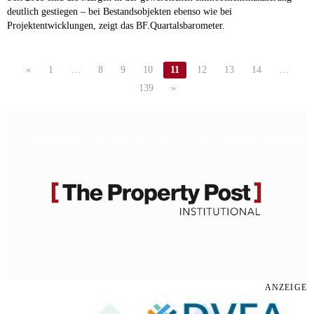
deutlich gestiegen – bei Bestandsobjekten ebenso wie bei
Projektentwicklungen, zeigt das BF.Quartalsbarometer.
«
1
…
8
9
10
11
12
13
14
…
139
»
ANZEIGE