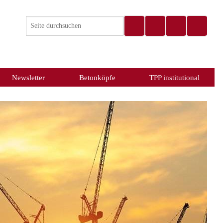
Newsletter
Betonköpfe
TPP institutional